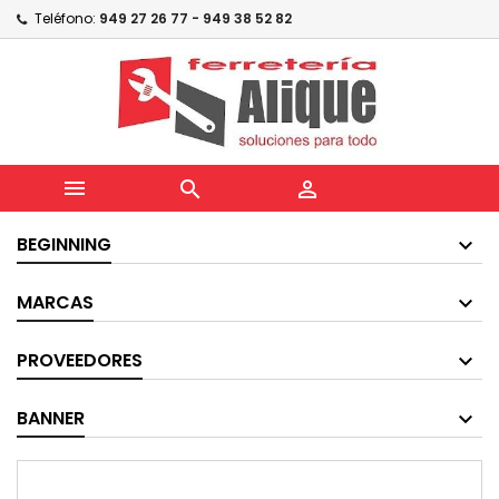
Teléfono:
949 27 26 77 - 949 38 52 82



BEGINNING
MARCAS
PROVEEDORES
BANNER