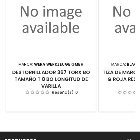
MARCA:
WERA WERKZEUGE GMBH
MARCA:
BLACK
DESTORNILLADOR 367 TORX BO
TIZA DE MARCA
TAMAÑO T 8 BO LONGITUD DE
G ROJA RESI
VARILLA
Reseña(s):
0