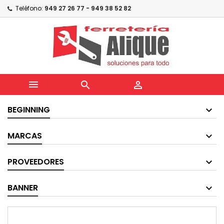
Teléfono:
949 27 26 77 - 949 38 52 82



BEGINNING
MARCAS
PROVEEDORES
BANNER