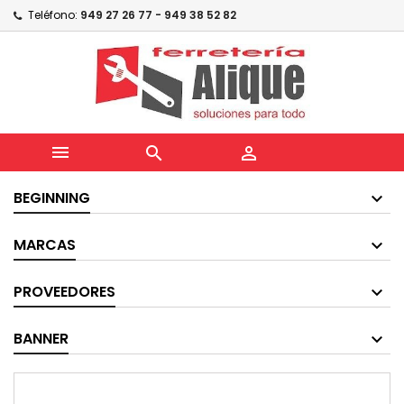
Teléfono:
949 27 26 77 - 949 38 52 82



BEGINNING
MARCAS
PROVEEDORES
BANNER