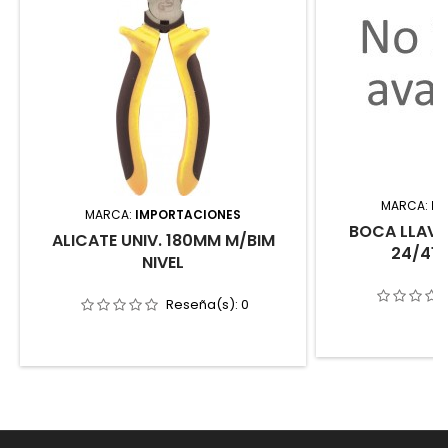
MARCA:
IM
MARCA:
IMPORTACIONES
BOCA LLAVE
ALICATE UNIV. 180MM M/BIM
24/41,
NIVEL
Reseña(s):
0