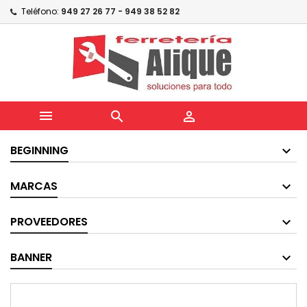
Teléfono:
949 27 26 77 - 949 38 52 82



BEGINNING
MARCAS
PROVEEDORES
BANNER