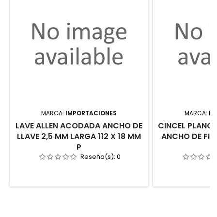
MARCA:
IMPORTACIONES
MARCA:
IM
LAVE ALLEN ACODADA ANCHO DE
CINCEL PLANO
LLAVE 2,5 MM LARGA 112 X 18 MM
ANCHO DE FIL
P
Reseña(s):
0