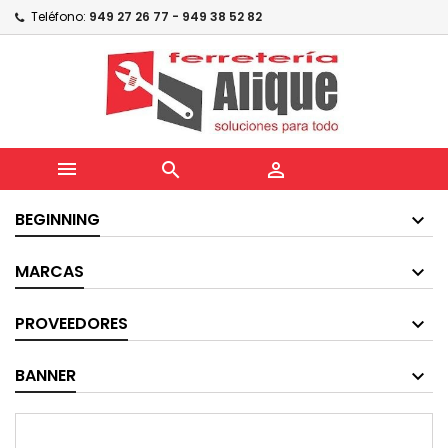
Teléfono:
949 27 26 77 - 949 38 52 82



BEGINNING
MARCAS
PROVEEDORES
BANNER