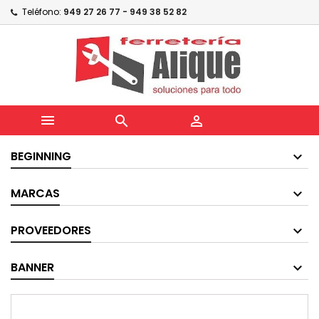
Teléfono:
949 27 26 77 - 949 38 52 82



BEGINNING
MARCAS
PROVEEDORES
BANNER