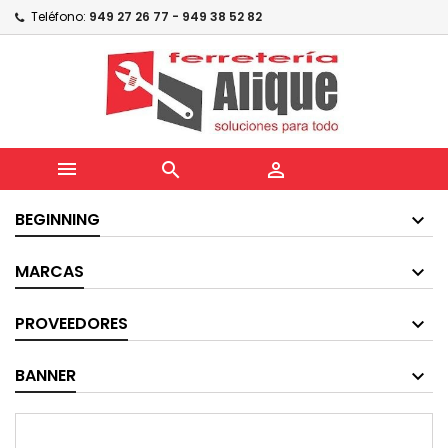
Teléfono:
949 27 26 77 - 949 38 52 82



BEGINNING
MARCAS
PROVEEDORES
BANNER