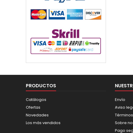
PRODUCTOS
NUESTR
Catálogos
Envío
Ofertas
Aviso leg
Novedades
Términos
Los más vendidos
Sobre no
Pago se