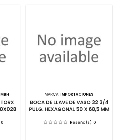
GMBH
MARCA:
IMPORTACIONES
M
 TORX
BOCA DE LLAVE DE VASO 32 3/4
SAC
40X028
PULG. HEXAGONAL 50 X 68,5 MM
DIÁM
:
0
Reseña(s):
0