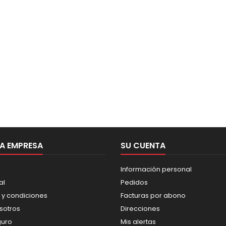
A EMPRESA
SU CUENTA
Información personal
al
Pedidos
 y condiciones
Facturas por abono
sotros
Direcciones
guro
Mis alertas