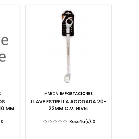
S
MARCA:
IMPORTACIONES
M
OS
LLAVE ESTRELLA ACODADA 20-
TERRA
 10 MM
22MM C.V. NIVEL
M
:
0
Reseña(s):
0