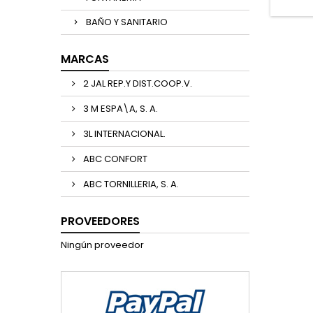
BAÑO Y SANITARIO
MARCAS
2 JAL REP.Y DIST.COOP.V.
3 M ESPA\A, S. A.
3L INTERNACIONAL.
ABC CONFORT
ABC TORNILLERIA, S. A.
PROVEEDORES
Ningún proveedor