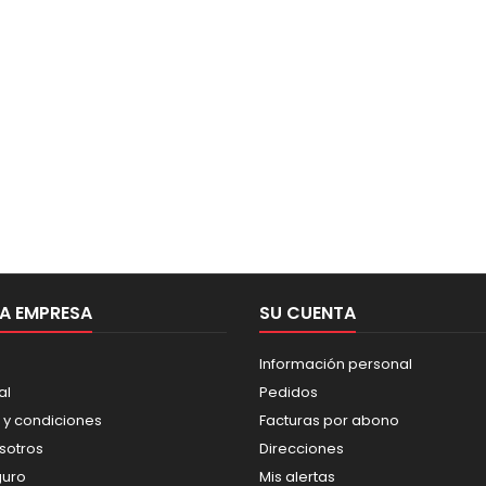
A EMPRESA
SU CUENTA
Información personal
al
Pedidos
 y condiciones
Facturas por abono
sotros
Direcciones
guro
Mis alertas