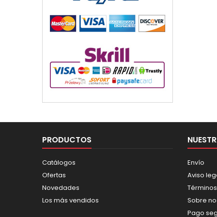
PRODUCTOS
NUESTR
Catálogos
Envío
Ofertas
Aviso leg
Novedades
Términos
Los más vendidos
Sobre no
Pago se