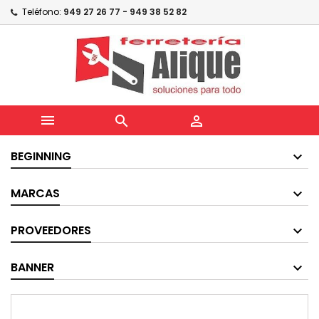
Teléfono:
949 27 26 77 - 949 38 52 82



BEGINNING
MARCAS
PROVEEDORES
BANNER