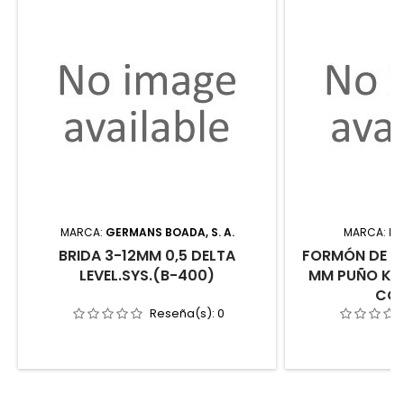
MARCA:
GERMANS BOADA, S. A.
MARCA:
IM
BRIDA 3-12MM 0,5 DELTA
FORMÓN DE C
LEVEL.SYS.(B-400)
MM PUÑO KR
CON
Reseña(s):
0