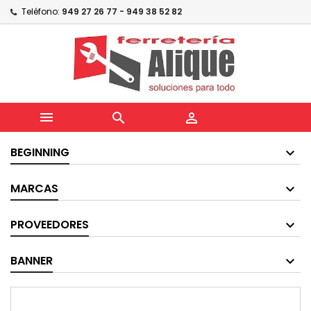
Teléfono:
949 27 26 77 - 949 38 52 82



BEGINNING
MARCAS
PROVEEDORES
BANNER