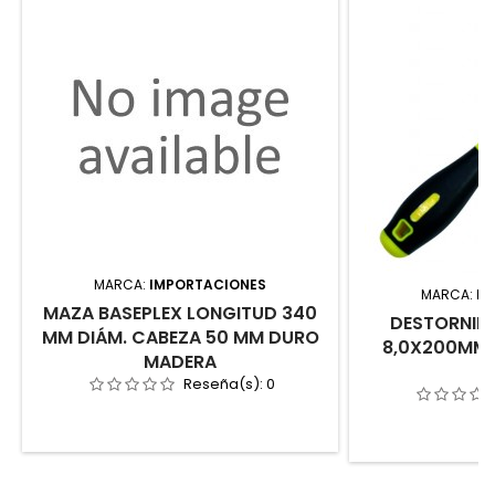
MARCA:
IMPORTACIONES
MARCA:
IM
MAZA BASEPLEX LONGITUD 340
DESTORNIL
MM DIÁM. CABEZA 50 MM DURO
8,0X200MM 
MADERA
N
Reseña(s):
0