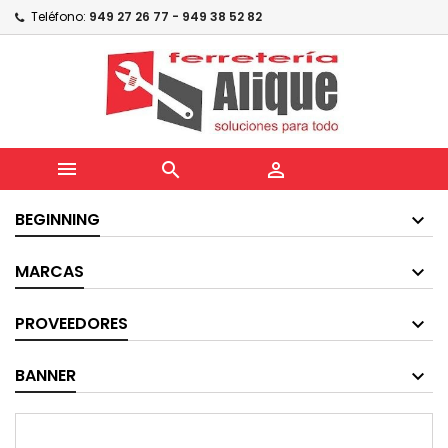
Teléfono:
949 27 26 77 - 949 38 52 82



BEGINNING
MARCAS
PROVEEDORES
BANNER