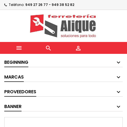
Teléfono:
949 27 26 77 - 949 38 52 82



BEGINNING
MARCAS
PROVEEDORES
BANNER