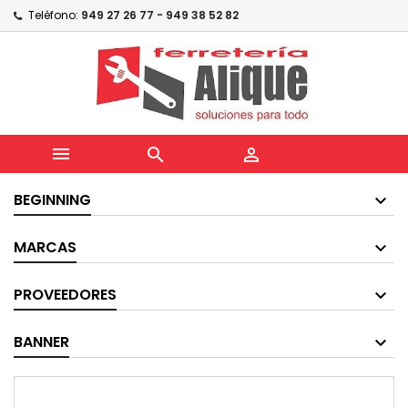
Teléfono:
949 27 26 77 - 949 38 52 82



BEGINNING
MARCAS
PROVEEDORES
BANNER