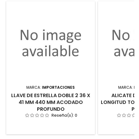
MARCA:
IMPORTACIONES
MARCA:
IM
LLAVE DE ESTRELLA DOBLE 2 36 X
ALICATE D
41 MM 440 MM ACODADO
LONGITUD TOT
PROFUNDO
PU
Reseña(s):
0