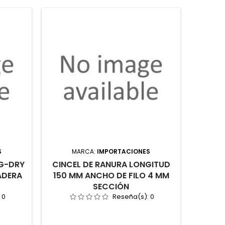
S
MARCA:
IMPORTACIONES
M
IG-DRY
CINCEL DE RANURA LONGITUD
BOCA 
ADERA
150 MM ANCHO DE FILO 4 MM
(AF) 1
SECCIÓN
:
0
Reseña(s):
0