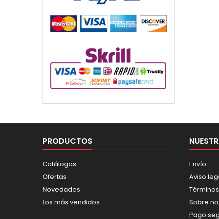
PRODUCTOS
NUESTR
Catálogos
Envío
Ofertas
Aviso leg
Novedades
Términos
Los más vendidos
Sobre no
Pago se