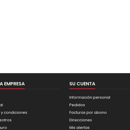
A EMPRESA
SU CUENTA
Información personal
al
Pedidos
 y condiciones
Facturas por abono
sotros
Direcciones
guro
Mis alertas