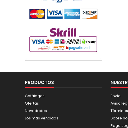
PRODUCTOS
NUESTR
Catálogos
Envío
Ofertas
Aviso leg
Novedades
Términos
Los más vendidos
Sobre no
Pago se