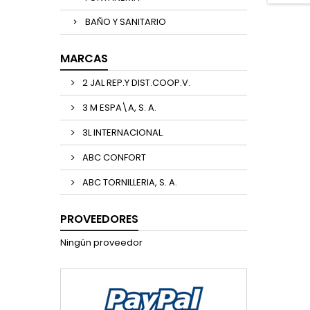
BAÑO Y SANITARIO
MARCAS
2 JAL REP.Y DIST.COOP.V.
3 M ESPA\A, S. A.
3L INTERNACIONAL.
ABC CONFORT
ABC TORNILLERIA, S. A.
PROVEEDORES
Ningún proveedor