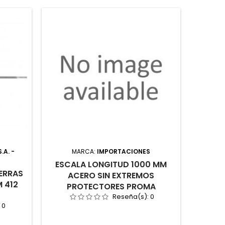
.A. -
MARCA:
IMPORTACIONES
M
ESCALA LONGITUD 1000 MM
FORMÓ
IERRAS
ACERO SIN EXTREMOS
 412
PROTECTORES PROMA
Reseña(s):
0
:
0