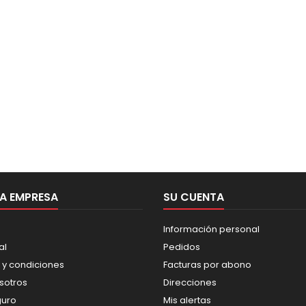
A EMPRESA
SU CUENTA
Información personal
al
Pedidos
 y condiciones
Facturas por abono
sotros
Direcciones
guro
Mis alertas