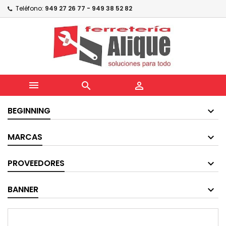
Teléfono:
949 27 26 77 - 949 38 52 82



BEGINNING
MARCAS
PROVEEDORES
BANNER