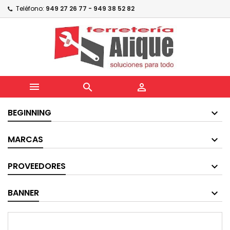
Teléfono:
949 27 26 77 - 949 38 52 82



BEGINNING
MARCAS
PROVEEDORES
BANNER