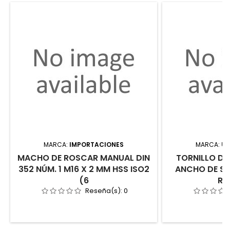
MARCA:
IMPORTACIONES
MARCA:
UR
MACHO DE ROSCAR MANUAL DIN
TORNILLO DE
352 NÚM. 1 M16 X 2 MM HSS ISO2
ANCHO DE S
(6
RA
Reseña(s):
0