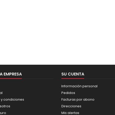
A EMPRESA
SU CUENTA
Información personal
al
Pedidos
 y condiciones
Facturas por abono
sotros
Direcciones
guro
Mis alertas