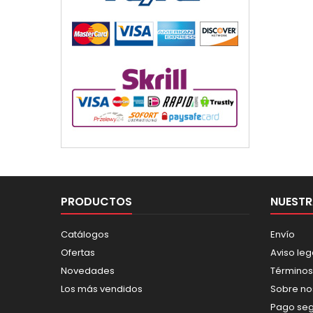
PRODUCTOS
NUESTR
Catálogos
Envío
Ofertas
Aviso leg
Novedades
Términos
Los más vendidos
Sobre no
Pago se