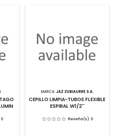
S
MARCA:
JAZ ZUBIAURRE S.A.
M
STAGO
CEPILLO LIMPIA-TUBOS FLEXIBLE
BOCA 
LUMIN
ESPIRAL W1/2''
1/2 PU
:
0
Reseña(s):
0