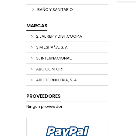
BAÑO Y SANITARIO
MARCAS
2 JAL REP.Y DIST.COOP.V.
3 M ESPA\A, S. A.
3L INTERNACIONAL.
ABC CONFORT
ABC TORNILLERIA, S. A.
PROVEEDORES
Ningún proveedor