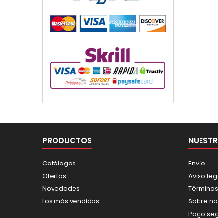
PRODUCTOS
NUESTR
Catálogos
Envío
Ofertas
Aviso leg
Novedades
Términos
Los más vendidos
Sobre no
Pago se