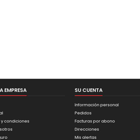
A EMPRESA
SU CUENTA
Información personal
al
Pedidos
 y condiciones
Facturas por abono
sotros
Direcciones
guro
Mis alertas