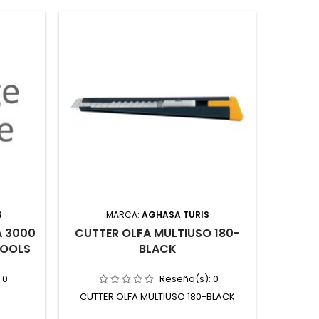
S
MARCA:
AGHASA TURIS
A 3000
CUTTER OLFA MULTIUSO 180-
LLAVE
TOOLS
BLACK
680 MM
:
0
Reseña(s):
0
CUTTER OLFA MULTIUSO 180-BLACK