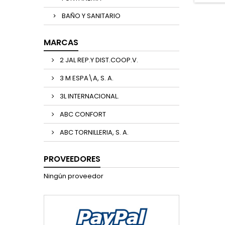
BAÑO Y SANITARIO
MARCAS
2 JAL REP.Y DIST.COOP.V.
3 M ESPA\A, S. A.
3L INTERNACIONAL.
ABC CONFORT
ABC TORNILLERIA, S. A.
PROVEEDORES
Ningún proveedor