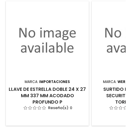
MARCA:
IMPORTACIONES
MARCA:
WERA 
LLAVE DE ESTRELLA DOBLE 24 X 27
SURTIDO DE
MM 337 MM ACODADO
SECURITY 
PROFUNDO P
TORNI
Reseña(s):
0