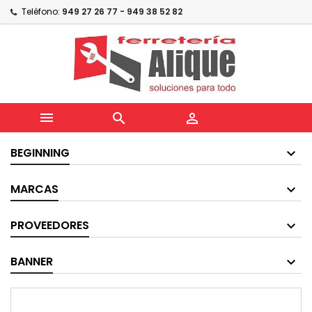
Teléfono:
949 27 26 77 - 949 38 52 82



BEGINNING
MARCAS
PROVEEDORES
BANNER