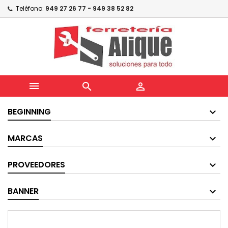
Teléfono:
949 27 26 77 - 949 38 52 82



BEGINNING
MARCAS
PROVEEDORES
BANNER