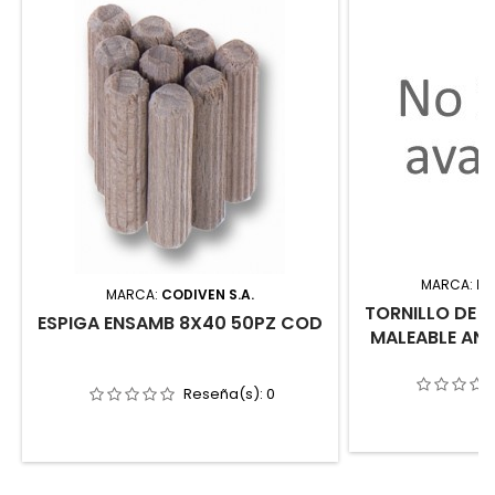
MARCA:
IM
MARCA:
CODIVEN S.A.
TORNILLO DE A
ESPIGA ENSAMB 8X40 50PZ COD
MALEABLE AN
Reseña(s):
0