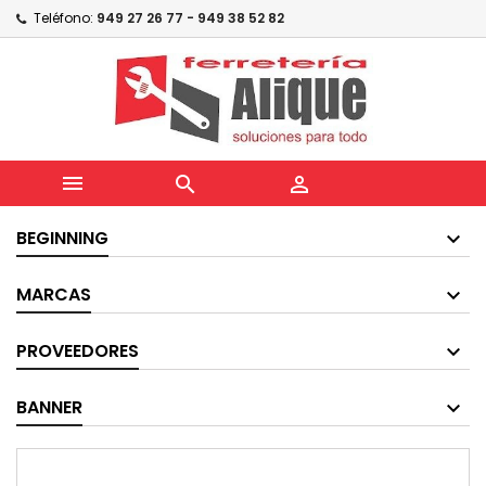
Teléfono:
949 27 26 77 - 949 38 52 82



BEGINNING
MARCAS
PROVEEDORES
BANNER