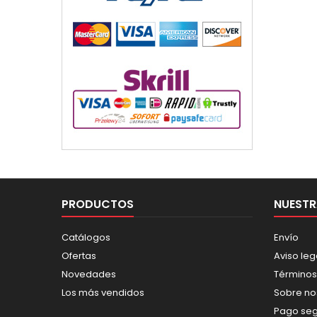
PRODUCTOS
NUESTR
Catálogos
Envío
Ofertas
Aviso leg
Novedades
Términos
Los más vendidos
Sobre no
Pago se