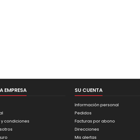
A EMPRESA
SU CUENTA
Información personal
al
Pedidos
 y condiciones
Facturas por abono
sotros
Direcciones
guro
Mis alertas