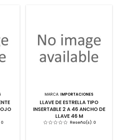
S
MARCA:
IMPORTACIONES
M
ENTE
LLAVE DE ESTRELLA TIPO
LLAVE 
 ROJO
INSERTABLE 2 A 46 ANCHO DE
LLAVE 46 M
:
0
Reseña(s):
0