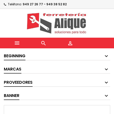
Teléfono:
949 27 26 77 - 949 38 52 82



BEGINNING
MARCAS
PROVEEDORES
BANNER