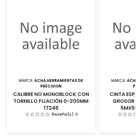
MARCA:
ACHA,HERRAMIENTAS DE
MARCA:
ACHA,
PRECISION
PRE
CALIBRE NO MONOBLOCK CON
CINTA ESPE
TORNILLO FIJACIÓN 0-200MM
GROSOR 0
17246
5MX50
Reseña(s):
0