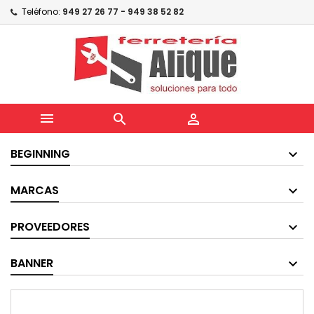
Teléfono:
949 27 26 77 - 949 38 52 82



BEGINNING
MARCAS
PROVEEDORES
BANNER