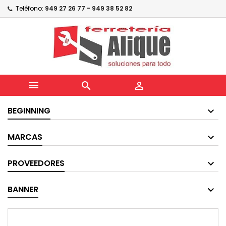
Teléfono:
949 27 26 77 - 949 38 52 82



BEGINNING
MARCAS
PROVEEDORES
BANNER