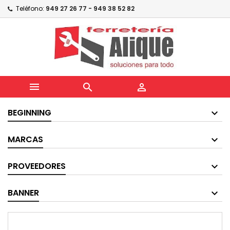
Teléfono:
949 27 26 77 - 949 38 52 82



BEGINNING
MARCAS
PROVEEDORES
BANNER