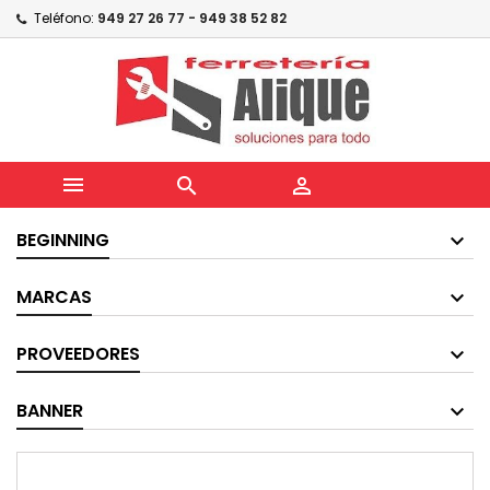
Teléfono:
949 27 26 77 - 949 38 52 82



BEGINNING
MARCAS
PROVEEDORES
BANNER