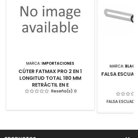
MARCA:
IMPORTACIONES
MARCA:
BLACK
CÚTER FATMAX PRO 2 EN 1
FALSA ESCUAD
LONGITUD TOTAL 180 MM
RETRÁCTIL EN E
Reseña(s):
0
FALSA ESCUADR