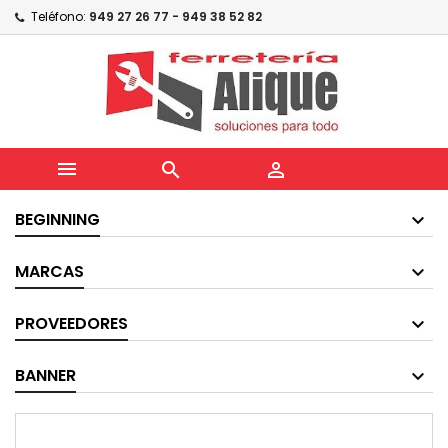
Teléfono:
949 27 26 77 - 949 38 52 82



BEGINNING
MARCAS
PROVEEDORES
BANNER