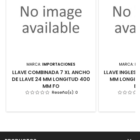
MARCA:
IMPORTACIONES
MARCA:
IM
LLAVE COMBINADA 7 XL ANCHO
LLAVE INGLESA
DE LLAVE 24 MM LONGITUD 400
MM LONGIT
MM FO
E
Reseña(s):
0