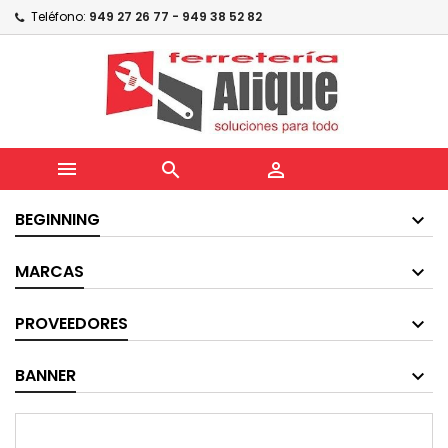
Teléfono:
949 27 26 77 - 949 38 52 82



BEGINNING
MARCAS
PROVEEDORES
BANNER