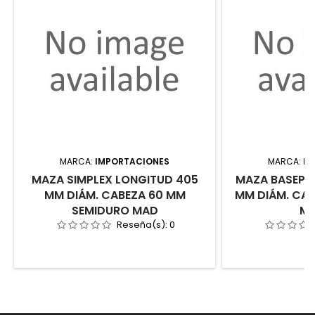
MARCA:
IMPORTACIONES
MARCA:
IM
MAZA SIMPLEX LONGITUD 405
MAZA BASEPL
MM DIÁM. CABEZA 60 MM
MM DIÁM. CA
SEMIDURO MAD
MA
Reseña(s):
0