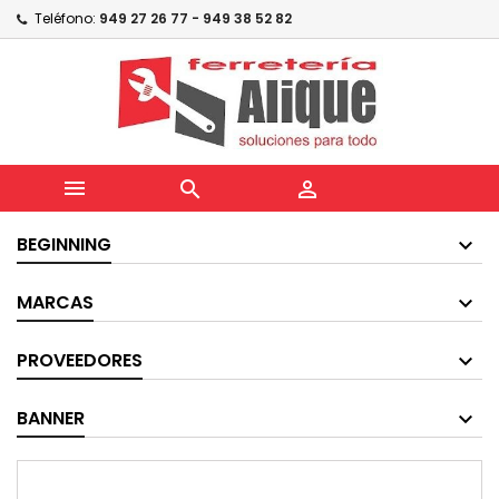
Teléfono:
949 27 26 77 - 949 38 52 82



BEGINNING
MARCAS
PROVEEDORES
BANNER