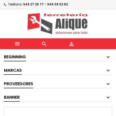
Teléfono:
949 27 26 77 - 949 38 52 82



BEGINNING
MARCAS
PROVEEDORES
BANNER