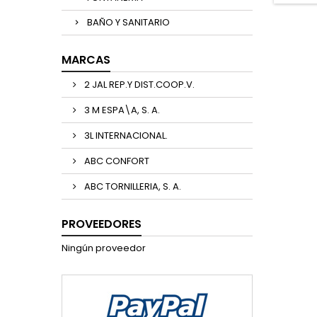
BAÑO Y SANITARIO
MARCAS
2 JAL REP.Y DIST.COOP.V.
3 M ESPA\A, S. A.
3L INTERNACIONAL.
ABC CONFORT
ABC TORNILLERIA, S. A.
PROVEEDORES
Ningún proveedor