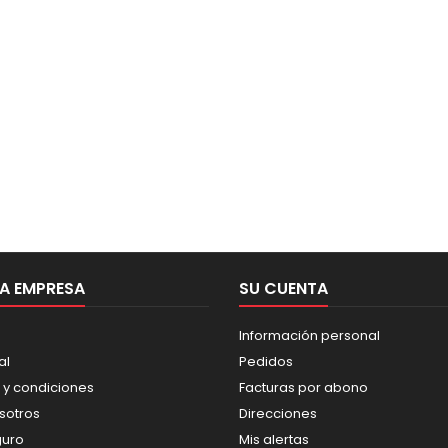
A EMPRESA
SU CUENTA
Información personal
al
Pedidos
 y condiciones
Facturas por abono
sotros
Direcciones
guro
Mis alertas