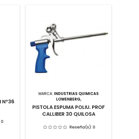
MARCA:
INDUSTRIAS QUIMICAS
MARC
LOWENBERG,
 Nº36
JUEGO
PISTOLA ESPUMA POLIU. PROF
DE C
CALLIBER 30 QUILOSA
:
0
Reseña(s):
0