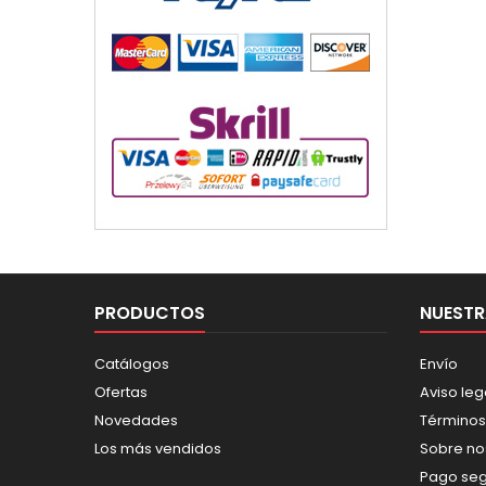
PRODUCTOS
NUESTR
Catálogos
Envío
Ofertas
Aviso leg
Novedades
Términos
Los más vendidos
Sobre no
Pago se