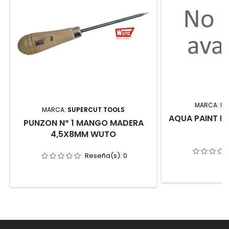
MARCA:
IM
MARCA:
SUPERCUT TOOLS
AQUA PAINT M
PUNZON Nº 1 MANGO MADERA
4,5X8MM WUTO
Reseña(s):
0