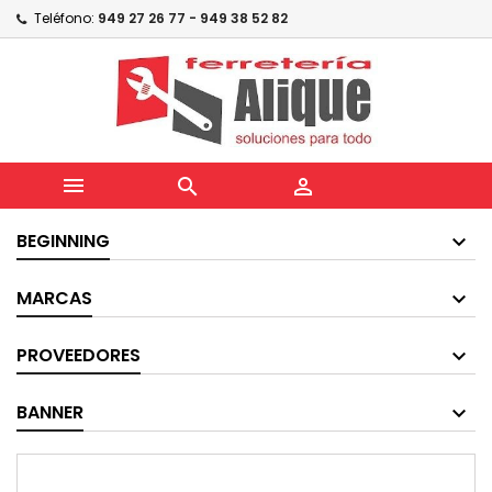
Teléfono:
949 27 26 77 - 949 38 52 82



BEGINNING
MARCAS
PROVEEDORES
BANNER