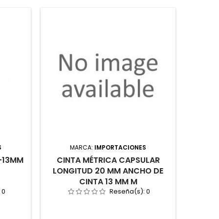
S
MARCA:
IMPORTACIONES
M
"-13MM
CINTA MÉTRICA CAPSULAR
LLAVE 
LONGITUD 20 MM ANCHO DE
1/4 
CINTA 13 MM M
:
0
Reseña(s):
0