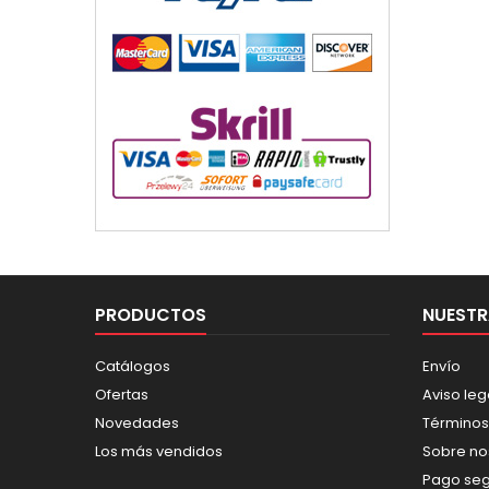
PRODUCTOS
NUESTR
Catálogos
Envío
Ofertas
Aviso leg
Novedades
Términos
Los más vendidos
Sobre no
Pago se