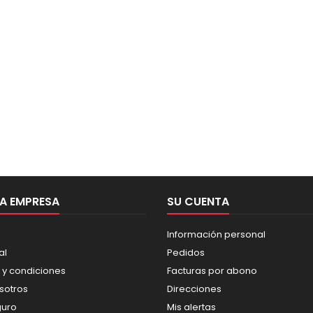
A EMPRESA
SU CUENTA
Información personal
al
Pedidos
 y condiciones
Facturas por abono
sotros
Direcciones
guro
Mis alertas