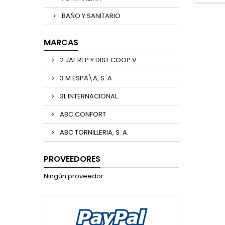
BAÑO Y SANITARIO
MARCAS
2 JAL REP.Y DIST.COOP.V.
3 M ESPA\A, S. A.
3L INTERNACIONAL.
ABC CONFORT
ABC TORNILLERIA, S. A.
PROVEEDORES
Ningún proveedor