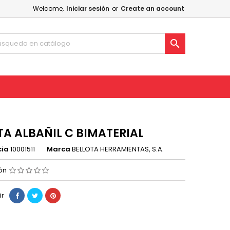
Welcome,
Iniciar sesión
or
Create an account

TA ALBAÑIL C BIMATERIAL
cia
10001511
Marca
BELLOTA HERRAMIENTAS, S.A.
ión
ir