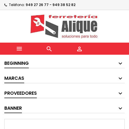
Teléfono:
949 27 26 77 - 949 38 52 82



BEGINNING
MARCAS
PROVEEDORES
BANNER