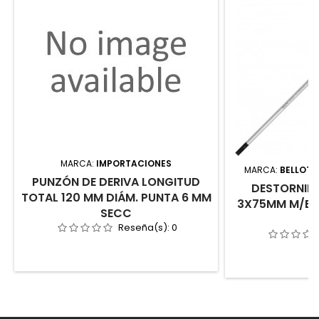
MARCA:
IMPORTACIONES
MARCA:
BELLOTA
PUNZÓN DE DERIVA LONGITUD
DESTORNIL
TOTAL 120 MM DIÁM. PUNTA 6 MM
3X75MM M/BIM
SECC
Reseña(s):
0