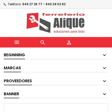
Teléfono:
949 27 26 77 - 949 38 52 82



BEGINNING
MARCAS
PROVEEDORES
BANNER