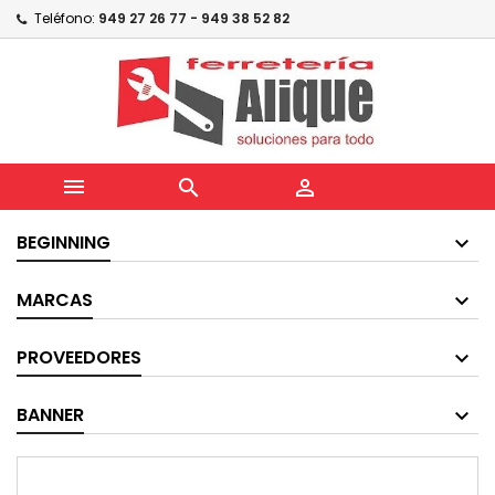
Teléfono:
949 27 26 77 - 949 38 52 82



BEGINNING
MARCAS
PROVEEDORES
BANNER