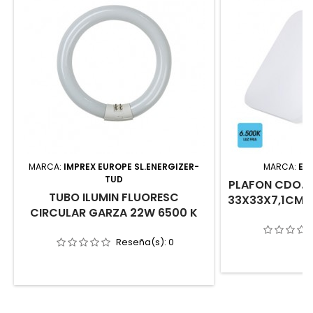
MARCA:
IMPREX EUROPE SL.ENERGIZER-
MARCA:
ELE
TUD
PLAFON CDO. 
TUBO ILUMIN FLUORESC
33X33X7,1CM PL
CIRCULAR GARZA 22W 6500 K
Reseña(s):
0