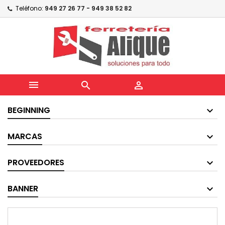
Teléfono:
949 27 26 77 - 949 38 52 82



BEGINNING
MARCAS
PROVEEDORES
BANNER