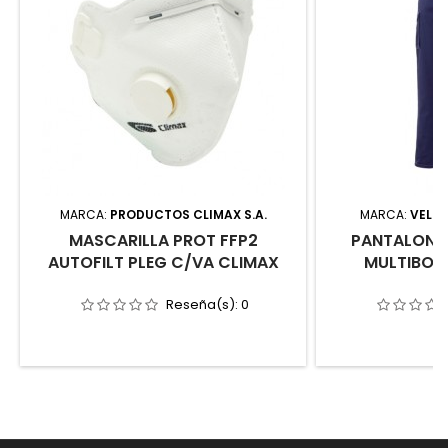
MARCA:
PRODUCTOS CLIMAX S.A.
MARCA:
VELIL
MASCARILLA PROT FFP2
PANTALON 
AUTOFILT PLEG C/VA CLIMAX
MULTIBOL
Reseña(s):
0