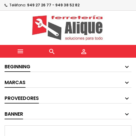
Teléfono:
949 27 26 77 - 949 38 52 82



BEGINNING
MARCAS
PROVEEDORES
BANNER