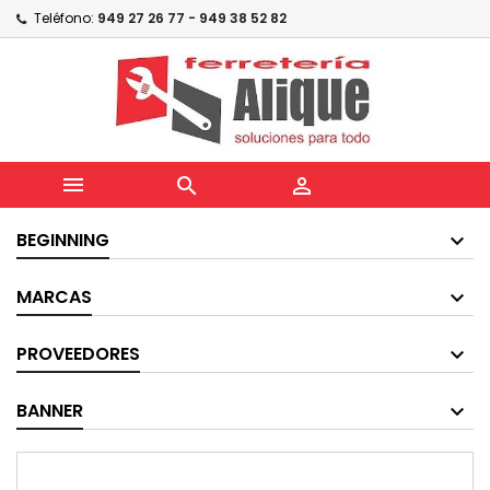
Teléfono:
949 27 26 77 - 949 38 52 82



BEGINNING
MARCAS
PROVEEDORES
BANNER