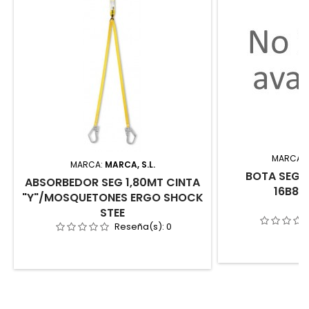
MARCA:
MARCA:
MARCA, S.L.
BOTA SEG. 
ABSORBEDOR SEG 1,80MT CINTA
16B87
"Y"/MOSQUETONES ERGO SHOCK
STEE
Reseña(s):
0