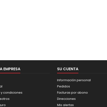
A EMPRESA
SU CUENTA
Información personal
al
Pedidos
 y condiciones
Facturas por abono
sotros
Direcciones
guro
Mis alertas