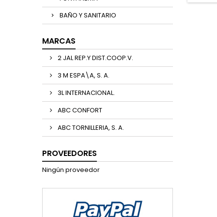
BAÑO Y SANITARIO
MARCAS
2 JAL REP.Y DIST.COOP.V.
3 M ESPA\A, S. A.
3L INTERNACIONAL.
ABC CONFORT
ABC TORNILLERIA, S. A.
PROVEEDORES
Ningún proveedor