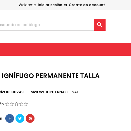
Welcome,
Iniciar sesión
or
Create an account

 IGNÍFUGO PERMANENTE TALLA
cia
10000249
Marca
3L INTERNACIONAL.
ión
ir