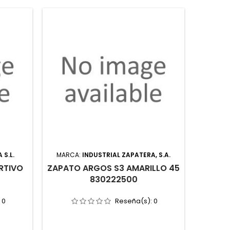
S.L.
MARCA:
INDUSTRIAL ZAPATERA, S.A.
MARCA
RTIVO
ZAPATO ARGOS S3 AMARILLO 45
ZAPA
830222500
:
0
Reseña(s):
0
INDUS