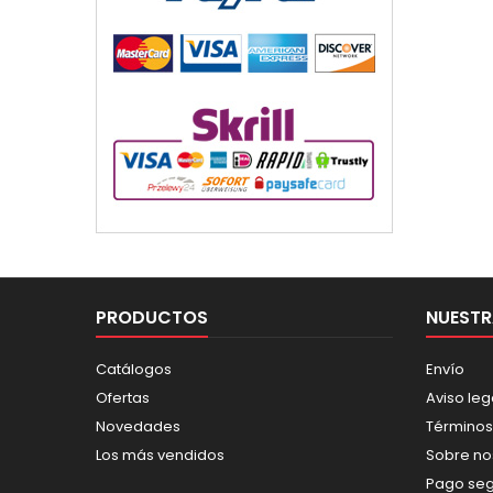
PRODUCTOS
NUESTR
Catálogos
Envío
Ofertas
Aviso leg
Novedades
Términos
Los más vendidos
Sobre no
Pago se