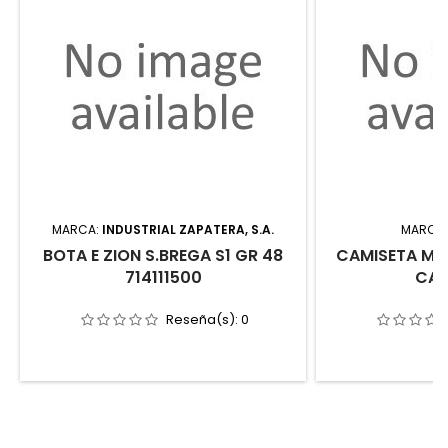
MARCA:
INDUSTRIAL ZAPATERA, S.A.
MARCA
BOTA E ZION S.BREGA S1 GR 48
CAMISETA M/
714111500
CA2
Reseña(s):
0