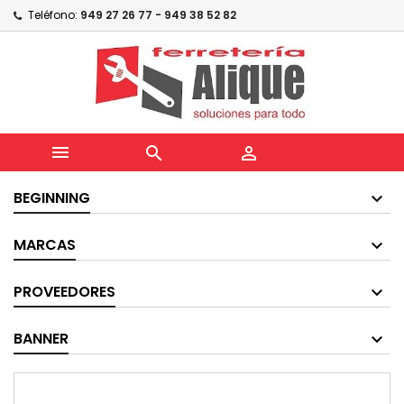
Teléfono:
949 27 26 77 - 949 38 52 82



BEGINNING
MARCAS
PROVEEDORES
BANNER