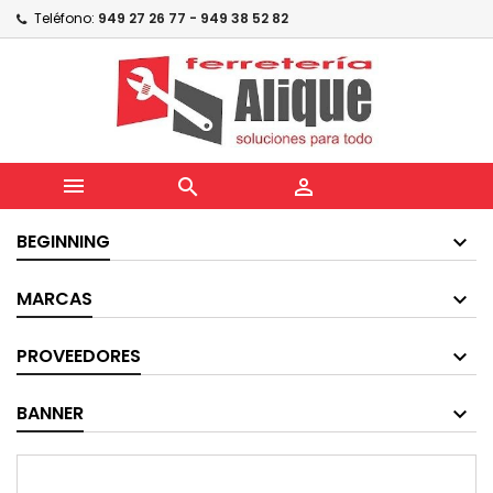
Teléfono:
949 27 26 77 - 949 38 52 82



BEGINNING
MARCAS
PROVEEDORES
BANNER