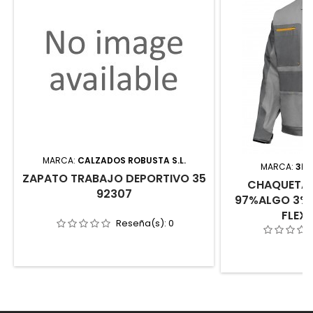
MARCA:
CALZADOS ROBUSTA S.L.
MARCA:
3L 
ZAPATO TRABAJO DEPORTIVO 35
CHAQUETA 
92307
97%ALGO 3%E
FLEX
Reseña(s):
0