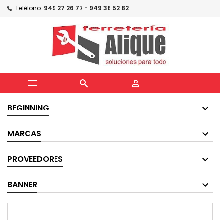
Teléfono:
949 27 26 77 - 949 38 52 82



BEGINNING
MARCAS
PROVEEDORES
BANNER