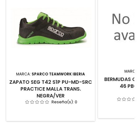
MARCA
MARCA:
SPARCO TEAMWORK IBERIA
BERMUDAS CA
ZAPATO SEG T42 S1P PU-MD-SRC
46 PB
PRACTICE MALLA TRANS.
NEGRA/VER
Reseña(s):
0