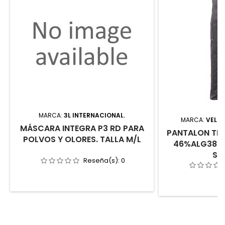
MARCA:
3L INTERNACIONAL.
MARCA:
VELIL
MÁSCARA INTEGRA P3 RD PARA
PANTALON TRA
POLVOS Y OLORES. TALLA M/L
46%ALG38%
ST
Reseña(s):
0