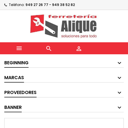
Teléfono:
949 27 26 77 - 949 38 52 82



BEGINNING
MARCAS
PROVEEDORES
BANNER