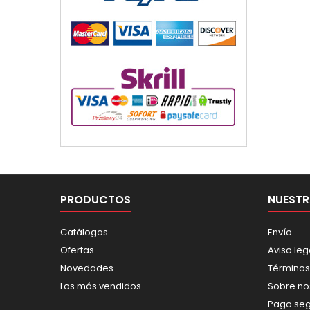
PRODUCTOS
NUESTR
Catálogos
Envío
Ofertas
Aviso leg
Novedades
Términos
Los más vendidos
Sobre no
Pago se