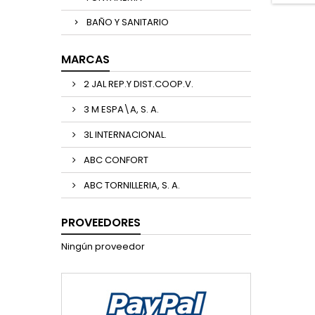
BAÑO Y SANITARIO
MARCAS
2 JAL REP.Y DIST.COOP.V.
3 M ESPA\A, S. A.
3L INTERNACIONAL.
ABC CONFORT
ABC TORNILLERIA, S. A.
PROVEEDORES
Ningún proveedor