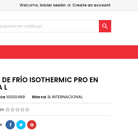
Welcome,
Iniciar sesión
or
Create an account

 DE FRÍO ISOTHERMIC PRO EN
A L
cia
10000469
Marca
3L INTERNACIONAL.
ión
ir