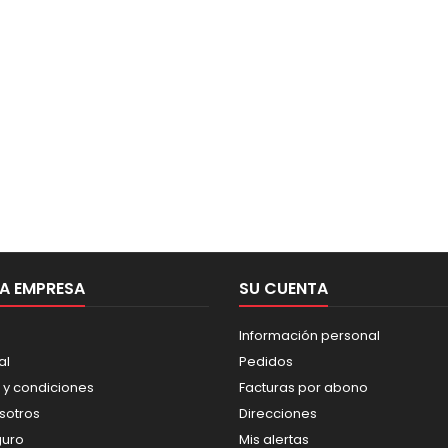
A EMPRESA
SU CUENTA
Información personal
al
Pedidos
 y condiciones
Facturas por abono
sotros
Direcciones
guro
Mis alertas