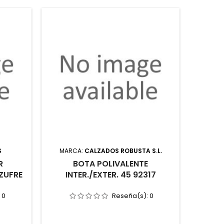
S
MARCA:
CALZADOS ROBUSTA S.L.
MAR
R
BOTA POLIVALENTE
PAN
ZUFRE
INTER./EXTER. 45 92317
COR
:
0
Reseña(s):
0