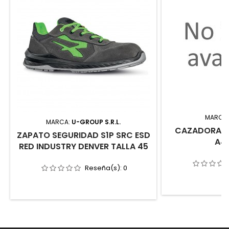
MARCA
MARCA:
U-GROUP S.R.L.
CAZADORA C
ZAPATO SEGURIDAD S1P SRC ESD
A4
RED INDUSTRY DENVER TALLA 45
Reseña(s):
0