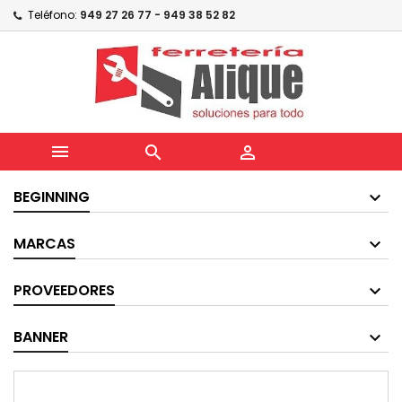
Teléfono:
949 27 26 77 - 949 38 52 82



BEGINNING
MARCAS
PROVEEDORES
BANNER