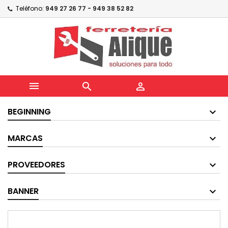
Teléfono:
949 27 26 77 - 949 38 52 82



BEGINNING
MARCAS
PROVEEDORES
BANNER