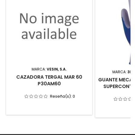
MARCA:
VESIN, S.A.
MARCA:
3L 
CAZADORA TERGAL MAR 60
GUANTE MECAN
P30AM60
SUPERCONTAC
Reseña(s):
0